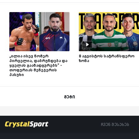
„ილია ისევ ნომერ
8 აგვისტოს სატრანსფერო
პირველია, დაბრუნდება და
ზონა
ყველას გაანადგურებს“ -
თოფურიას მენეჯერის
პასუხი
მეტი
ჩვენ შესახებ