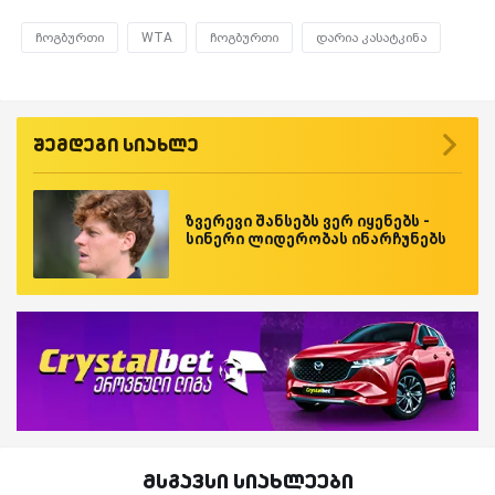
ჩოგბურთი
WTA
ჩოგბურთი
დარია კასატკინა
შემდეგი სიახლე
ზვერევი შანსებს ვერ იყენებს -
სინერი ლიდერობას ინარჩუნებს
მსგავსი სიახლეები