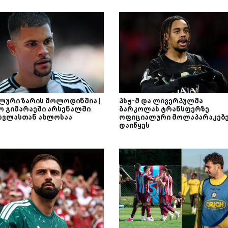
ლური ზარის მოლოდინშია |
პსჟ-მ და ლივერპულმა
ო გიმარაეში არსენალში
ბარკოლას ტრანსფერზე
სვლასთან ახლოსაა
ოფიციალური მოლაპარაკებე
დაიწყეს