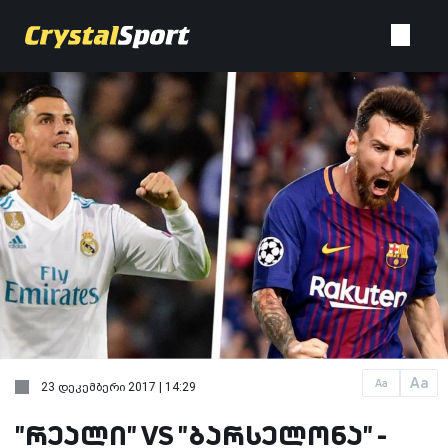
Aa
Aa
23 დეკემბერი 2017 | 14:29
"რეალი" VS "ბარსელონა" -