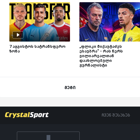
7 აგვისტოს სატრანსფერო
„ფლიკი მიქაუტაძეს
ზონა
ესაუბრა“ - რას წერს
ვილიარეალთან
დაახლოებული
ჟურნალისტი
მეტი
ჩვენ შესახებ