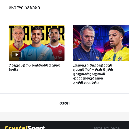
ცხელი ამბები
7 აგვისტოს სატრანსფერო
„ფლიკი მიქაუტაძეს
ზონა
ესაუბრა“ - რას წერს
ვილიარეალთან
დაახლოებული
ჟურნალისტი
მეტი
ჩვენ შესახებ