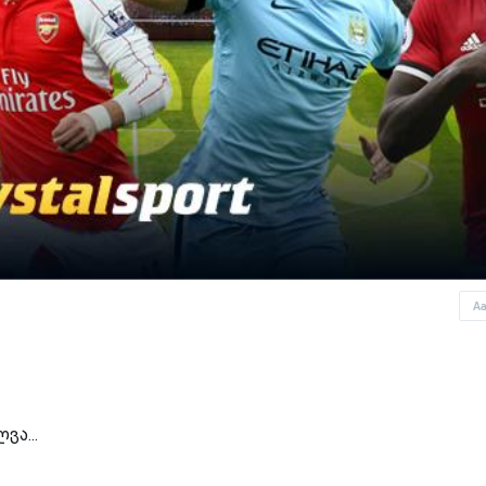
A
ვა...