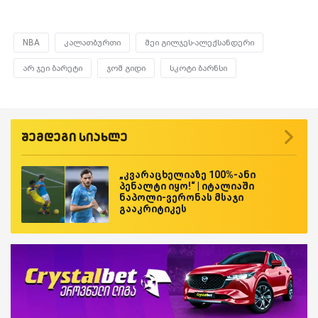
NBA
კალათბურთი
შეი გილჯეს-ალექსანდერი
არ ჯეი ბარეტი
ჯოშ გიდი
სკოტი ბარნსი
შემდეგი სიახლე
„კვარაცხელიაზე 100%-ანი
პენალტი იყო!“ | იტალიაში
ნაპოლი-ვერონას მსაჯი
გააკრიტიკეს