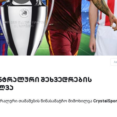
A
ენტრალური შეხვედრების
ლვა
ტრალური თამაშების წინასამატჩო მიმოხილვა
CrystalSpor