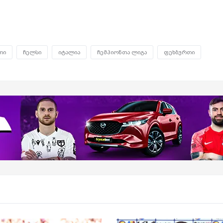
თი
ჩელსი
იტალია
ჩემპიონთა ლიგა
ფეხბურთი