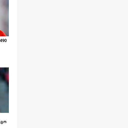
490
უგო