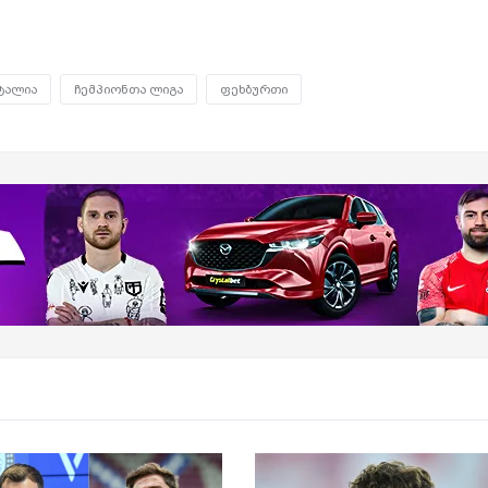
ტალია
ჩემპიონთა ლიგა
ფეხბურთი