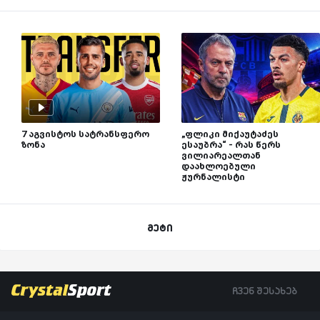
7 აგვისტოს სატრანსფერო
„ფლიკი მიქაუტაძეს
ზონა
ესაუბრა“ - რას წერს
ვილიარეალთან
დაახლოებული
ჟურნალისტი
მეტი
ჩვენ შესახებ