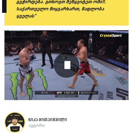
გვჭირდება. გთხოვთ შეწყვიტეთ ომი!!.
საქართველო მიყვარხართ, მადლობა
ყველას“
ნიკა მითაიშვილი
ავტორი