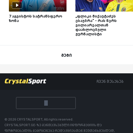
7 აგვისტოს სატრანსფერო
„ფლიკი მიქაუტაძეს
ზონა
ესაუბრა“ - რას წერს
ვილიარეალთან
დაახლოებული
ჟურნალისტი
მეტი
ჩვენ შესახებ
© 2026 CRYSTALSPORT, All rights reserved.
CRYSTALSPORT.GE-ზე განთავსებული ინფორმაციის და
ფოტომასალის გამოყენება რედაქციასთან შეუთანხმებლად,