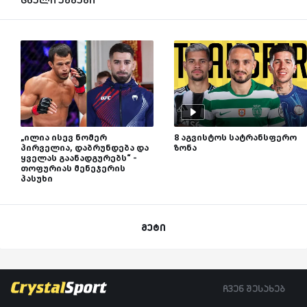
„ილია ისევ ნომერ
8 აგვისტოს სატრანსფერო
პირველია, დაბრუნდება და
ზონა
ყველას გაანადგურებს“ -
თოფურიას მენეჯერის
პასუხი
მეტი
ჩვენ შესახებ