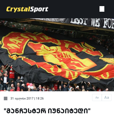
Aa
Aa
31 ივლისი 2017 | 18:26
"მანჩესტერ იუნაიტედი"