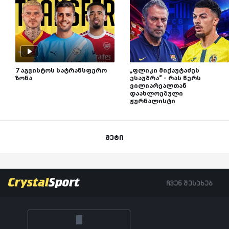
7 აგვისტოს სატრანსფერო
„ფლიკი მიქაუტაძეს
ზონა
ესაუბრა“ - რას წერს
ვილიარეალთან
დაახლოებული
ჟურნალისტი
მეტი
ჩვენ შესახებ