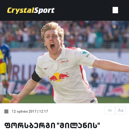
Aa
Aa
12 ივნისი 2017 | 12:17
ფორსბერგი "მილანის"