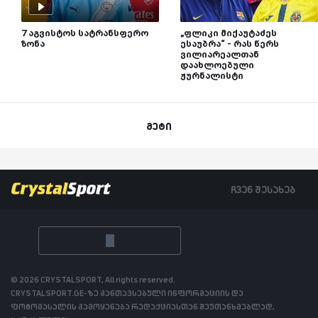
7 აგვისტოს სატრანსფერო
„ფლიკი მიქაუტაძეს
ზონა
ესაუბრა“ - რას წერს
ვილიარეალთან
დაახლოებული
ჟურნალისტი
მეტი
ჩვენ შესახებ
© 2026 CRYSTALSPORT, All rights reserved.
CRYSTALSPORT.GE-ზე განთავსებული ინფორმაციის და
ფოტომასალის გამოყენება რედაქციასთან შეუთანხმებლად,