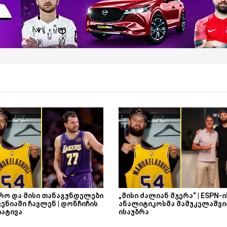
რო და მისი თანაგუნდელები
„მისი ძალიან მჯერა“ | ESPN-ი
ენიაში ჩავლენ | დონჩიჩის
ანალიტიკოსმა მამუკელაშვ
იატივა
ისაუბრა