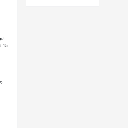
და.
ა 15
ლო