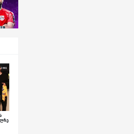
ს
ილზე