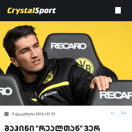
Aa
Aa
5 დეკემბერი 2016 | 01:01
შაჰინი "რეალთან" ვერ