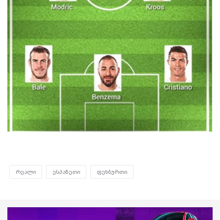
რეალი
ესპანეთი
ფეხბურთი