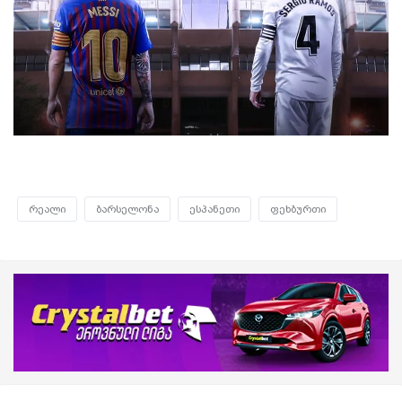
რეალი
ბარსელონა
ესპანეთი
ფეხბურთი