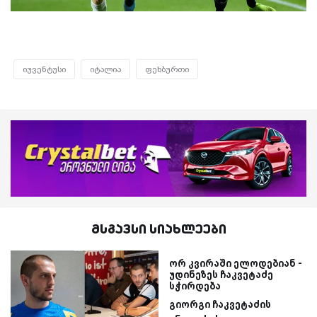
იუვენტუსი
იტალია
ფეხბურთი
მსგავსი სიახლეები
ორ კვირაში ელოდებიან -
უდინეზეს ჩაკვეტაძე
სჭირდება
გიორგი ჩაკვეტაძის