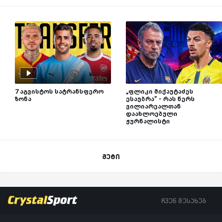
7 აგვისტოს სატრანსფერო
„ფლიკი მიქაუტაძეს
ზონა
ესაუბრა“ - რას წერს
ვილიარეალთან
დაახლოებული
ჟურნალისტი
მეტი
ჩვენ შესახებ