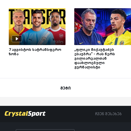
7 აგვისტოს სატრანსფერო
„ფლიკი მიქაუტაძეს
ზონა
ესაუბრა“ - რას წერს
ვილიარეალთან
დაახლოებული
ჟურნალისტი
მეტი
ჩვენ შესახებ