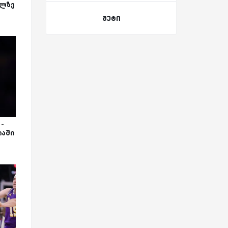
ილზე
მეტი
-
იაში