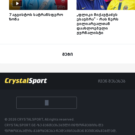
7 აგვისტოს სატრანსფერო
„ფლიკი მიქაუტაძეს
ზონა
ესაუბრა“ - რას წერს
ვილიარეალთან
დაახლოებული
ჟურნალისტი
მეტი
ჩვენ შესახებ
© 2026 CRYSTALSPORT, All rights reserved.
CRYSTALSPORT.GE-ზე განთავსებული ინფორმაციის და
ფოტომასალის გამოყენება რედაქციასთან შეუთანხმებლად,