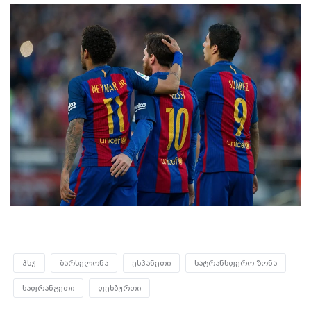
პსჟ
ბარსელონა
ესპანეთი
სატრანსფერო ზონა
საფრანგეთი
ფეხბურთი