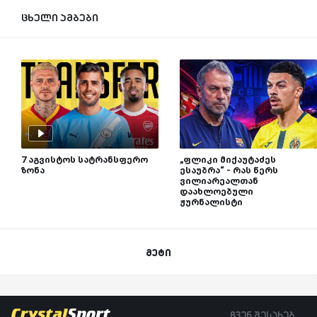
ცხელი ამბები
7 აგვისტოს სატრანსფერო
„ფლიკი მიქაუტაძეს
ზონა
ესაუბრა“ - რას წერს
ვილიარეალთან
დაახლოებული
ჟურნალისტი
მეტი
ჩვენ შესახებ