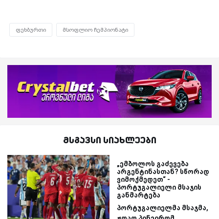
ფეხბურთი
მსოფლიო ჩემპიონატი
მსგავსი სიახლეები
„ემბოლოს გაძევება
არგენტინასთან? სწორად
ვიმოქმედეთ“ -
პორტუგალიელი მსაჯის
განმარტება
პორტუგალიელმა მსაჯმა,
ჟოაო პინეირომ...