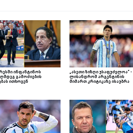
რესში ინფანტინოს
„ასეთი ზიზღი უსაფუძვლოა“ -
აღმდეგ გამოძიების
ლისანდრომ არგენტინის
ებას ითხოვენ
მიმართ კრიტიკაზე ისაუბრა