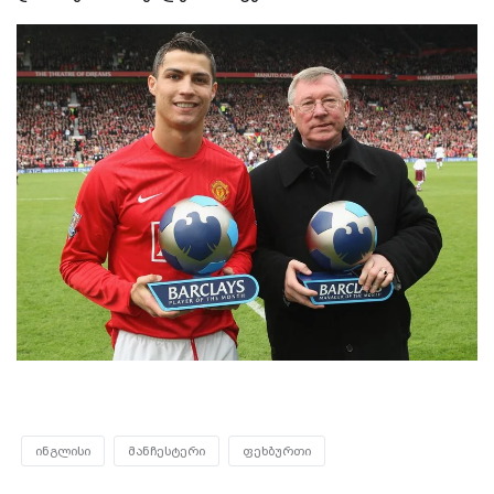
ინგლისი
მანჩესტერი
ფეხბურთი