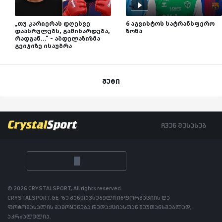
„თუ კარიერას დღესვე
6 აგვისტოს სატრანსფერო
დაასრულებს, გამიხარდება,
ზონა
რადგან...“ - აბდელაზიზმა
გეიჯიზე ისაუბრა
მეტი
ჩვენ შესახებ
© 2026 CRYSTALSPORT, All rights reserved.
CRYSTALSPORT.GE-ზე განთავსებული ინფორმაციის და
ფოტომასალის გამოყენება რედაქციასთან შეუთანხმებლად,
აკრძალულია.