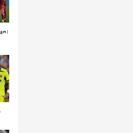
გო |
ი