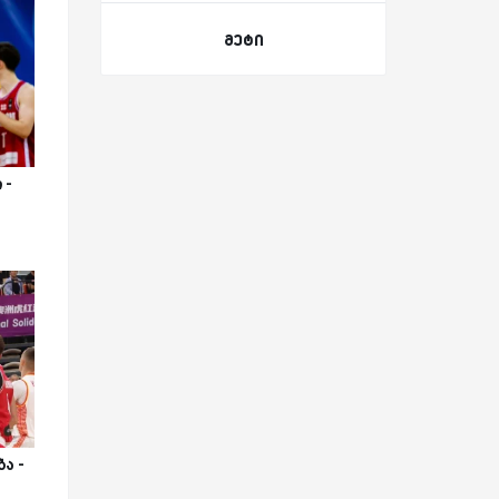
მეტი
 -
ა -