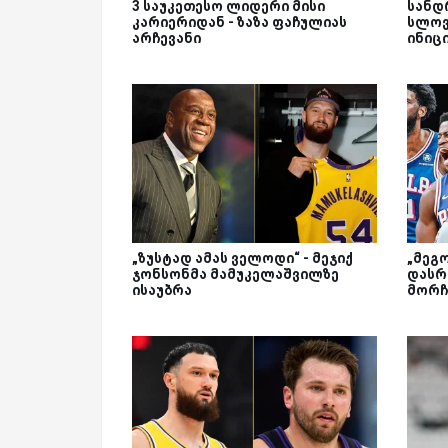
3 საუკეთესო ლიდერი მისი
სანდ
კარიერიდან - ზაზა ფაჩულიას
სლოვ
არჩევანი
ინიც
„ზუსტად ამას ველოდი“ - მეჯიქ
„მეგ
ჯონსონმა მამუკელაშვილზე
დასრ
ისაუბრა
მორჩ