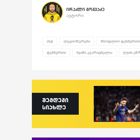
ირაკლი გოგვაძე
ავტორი
პსჟ
ლეგიონერები
მსოფლიო ფეხბურთი
ფეხბურთი
ხვიჩა კვარაცხელია
ლუის ენ
შემდეგი
სიახლე