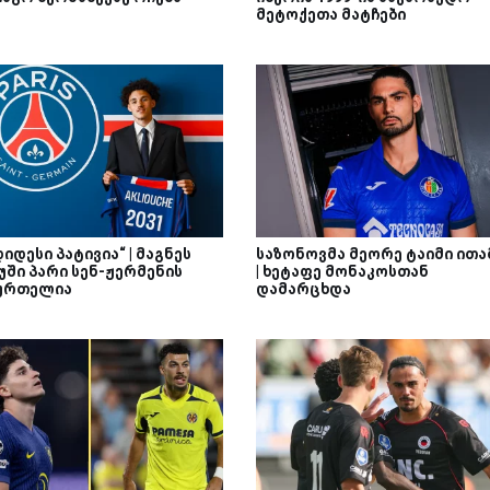
მეტოქეთა მატჩები
დიდესი პატივია“ | მაგნეს
საზონოვმა მეორე ტაიმი ითა
უში პარი სენ-ჟერმენის
| ხეტაფე მონაკოსთან
ურთელია
დამარცხდა