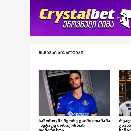
მსგავსი სიახლეები
საზონოვმა მეორე ტაიმი ითამაშა
რეალ
| ხეტაფე მონაკოსთან
გაახა
დამარცხდა
სანტ