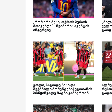
„რომ არა მესი, ოქროს ბურთს
„მილა
მოიგებდა“ - ნეიმარის აგენტის
ველო
ინტერვიუ
გაოც
გოლი, საგოლე პასი და
ალმე
შექმნილი მომენტები | ეგოიანის
რუსთ
ბრწყინვალე მატჩი კამბურთან
გალი