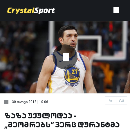
Aa
Aa
30 მარტი 2018 | 10:06
ზაზა უქულოდაა -
„მეომრებს“ ვერც დურანტმა