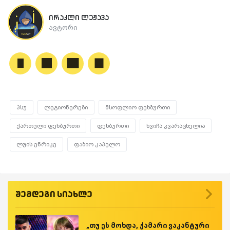
ირაკლი ლეჟავა
ავტორი
პსჟ
ლეგიონერები
მსოფლიო ფეხბურთი
ქართული ფეხბურთი
ფეხბურთი
ხვიჩა კვარაცხელია
ლუის ენრიკე
ფაბიო კაპელო
შემდეგი სიახლე
„თუ ეს მოხდა, ქამარი ვაკანტური