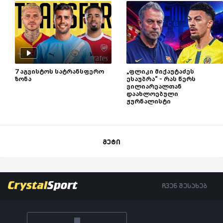
7 აგვისტოს სატრანსფერო
„ფლიკი მიქაუტაძეს
ზონა
ესაუბრა“ - რას წერს
ვილიარეალთან
დაახლოებული
ჟურნალისტი
მეტი
ჩვენ შესახებ