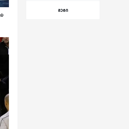
მეტი
ვს