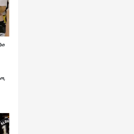
სი
ო,