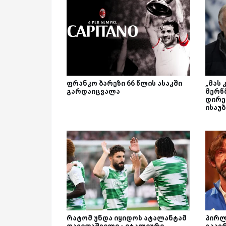
ფრანკო ბარეზი 66 წლის ასაკში
„მას 
გარდაიცვალა
მერწმ
დირე
ისაუ
რატომ უნდა იყიდოს ატალანტამ
პირლ