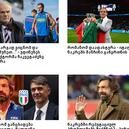
კარგად ვიცნობ და
რომანომ დაადასტურა - იტა
უნეთ...“ - უდინეზეს
ნაკრებს მანჩინი გაწვრთნის
ქტორმა ჩაკვეტაძეზე
ბრა
ომ განცხადება
ნაკრებში რეპუტაციულ