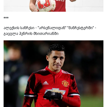
***
ალექსის სანჩესი - "არსენალიდან" "მანჩესტერში" -
გაცვლა ჰენრიხ მხითარიანში