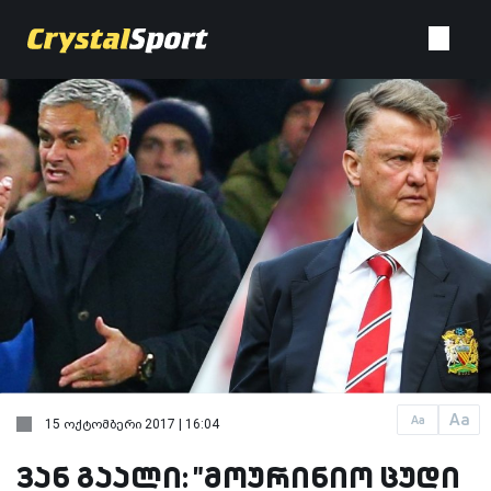
Aa
Aa
15 ოქტომბერი 2017 | 16:04
ვან გაალი: "მოურინიო ცუდი