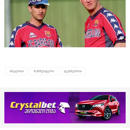
ინგლისი
მანჩესტერი
ფეხბურთი