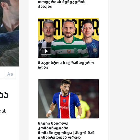
თოფურიას მენეჯერის
პასუხი
8 აგვისტოს სატრანსფერო
ზონა
Aa
a
აა
იას
ხვიჩა საგოლე
კომბინაციაში
მონაწილეობდა | პსჟ-მ მან
იუნაიტედთან ფრედ