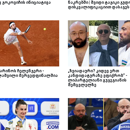
კ ჯოკოვიჩის ინიციატივა
ნაკრებში | შვიდი ტაჯიკი ჯუდ
დისკვალიფიკაციით დასაჯეს
მარინოს ჩელენჯერი -
„ზვიადაური? კიდევ ერთ
ლაშვილი მერვედფინალშია
კანდიდატურაზე ვფიქრობ“ -
ლიპარტელიანი გუჯეჯიანის
შემცვლელზე