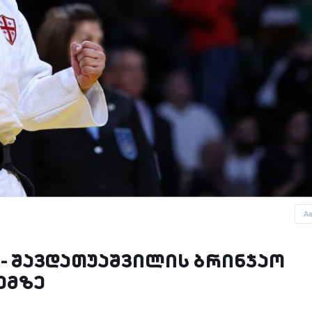
A
 - შავდათუაშვილის ბრინჯაო
ემზე