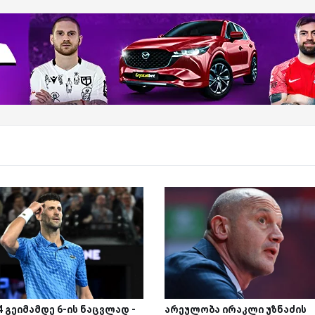
4 გეიმამდე 6-ის ნაცვლად -
არეულობა ირაკლი უზნაძის