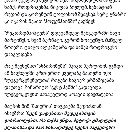
ერთი ყველაზე აქტიური იყო. მიუნხენელთა რიგები
ხამეს როდრიგესმა, ნიკლას ზიულემ, სებასტიან
რუდიმ და კორენტინ ტოლისომ შეავსეს. სერჟ გნაბრი
კი იჯარის წესით "ჰოფენჰაიმში" გაუშვეს.
"რეკორდმაისტერს" დღევანდელ შეხვედრაში ხავი
მარტინესი, ხუან ბერნატი, ჯერომ ბოატენგი, მანუელ
ნოიერი, ტიაგო ალკანტარა და ხამეს როდრიგესი
დააკლდება.
რაც შეეხებათ "ასპირინებს", ჰეიკო ჰერლიხის გუნდი
ამ ზაფხულში ერთ-ერთი ყველაზე პასიური იყო.
"ლევერკუზენელთა" რიგები ხავიერ ერნანდესმა
დატოვა. ჩიჩარიტო "ვესტ ჰემში" გადავიდა.
"ლევერკუზენს" სანაცვლოდ არავინ დაუმატებია.
მატჩის წინ "ბაიერის" თავკაცმა მედიასთან
ისაუბრა:
"ჩვენ დადებითი შედეგისთვის
ვიბრძოლებთ. რა თქმა უნდა, მეტოქი უმაღლესი
კლასისაა და მათ წინააღმდეგ ჩვენი საუკეთესო