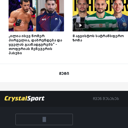
„ილია ისევ ნომერ
8 აგვისტოს სატრანსფერო
პირველია, დაბრუნდება და
ზონა
ყველას გაანადგურებს“ -
თოფურიას მენეჯერის
პასუხი
მეტი
ჩვენ შესახებ