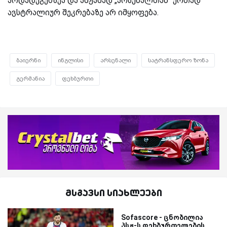
არდადეგებზეა და ამჟამად „არსენალთან“ ერთად
ავსტრალიურ შეკრებაზე არ იმყოფება.
ბაიერნი
ინგლისი
არსენალი
სატრანსფერო ზონა
გერმანია
ფეხბურთი
მსგავსი სიახლეები
Sofascore - ცნობილია
პსჟ-ს ფეხბურთელების