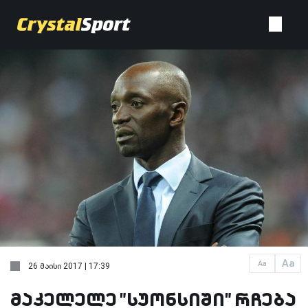
Aa
Aa
26 მაისი 2017 | 17:39
მაკელელე "სუონსიში" რჩება