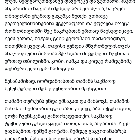
ლუის ბულგარეთიდანვე დავურეკე და ვუთხარი, ასეთი
ანგარიშით წაგების შემდეგ არ შემიძლია, ნაკრები
თბილისში უჩემოდ გავუშვა მეთქი. ვთხოვე
გაეთვალისწინებინა ყველაფერი და უფლება მოეცა,
რომ თბილისში მეც ნაკრებთან ერთად წავსულიყავი.
ჩემს გარდა, ბიჭებს, ვინც ევროპაში თამაშობდნენ,
თითქმის ყველას, თავისი გუნდის მწვრთნელისთვის
ანალოგიური პირობა ჰქონდათ მიცემული. ჩვენთან
ერთად თბილისში, კობი, იაშკა და კიდევ რამდენიმე
ფეხბურთელი ვერ წამოვიდა.
შესაბამისად, იორდანიასთან თამაშს საკმაოდ
შესუსტებული შემადგენლობით შევხვდით.
თამაში თურქებს უნდა ემსაჯათ და მახსოვს, თამაშის
წინ მათ ხუმრობით ვუთხარი კიდეც, აბა თქვენ იცით,
ცოტა ჩვენსკენაც გამოიხედეთთქო. საკმაოდ
ტექნიკური გუნდი ყავდა იორდანიას, ანგარიში ჩვენ
გავხსენით, დემემ გაიტანა, შემდეგ გაგვითანაბრეს.
მერე ჩემი პასით ისევ დემემ გაიტანა და ისევ