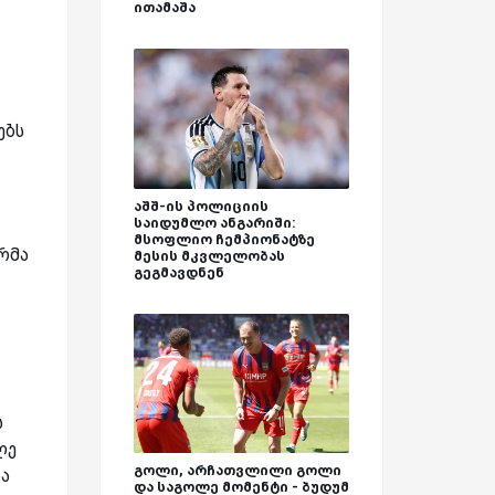
ითამაშა
ებს
აშშ-ის პოლიციის
საიდუმლო ანგარიში:
მსოფლიო ჩემპიონატზე
რმა
მესის მკვლელობას
გეგმავდნენ
ს
ლე
გოლი, არჩათვლილი გოლი
ბა
და საგოლე მომენტი - ბუდუმ