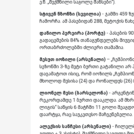
ე.წ. „შექმნილი საგოლე შანსები“).
სტივენ ნზონზი (სევილია)
- ჯამში 459 
ჩამორჩა. ამ პასებიდან 288, მეტოქის ნა
დანილო პერეირა (პორტუ)
- პასების 9
გადაცემების 84% თანაგუნდელებს მიუვი
ორთაბრძოლებში ძლიერი თამაშია.
მესუთ იოზილი (არსენალი)
– „ჩემპიონ
სეზონში 3-ზე მეტი ბურთი გატანილი არ 
დავამატოთ ისიც, რომ იოზილს „ჩემპიონ
მხოლოდ მესისა (24) და რონალდუს (26) 
ლიონელ მესი (ბარსელონა)
- არგენტი
რეკორდამდე 1 ბურთი დააკლდა. ამ მხრ
ლიგის“ საწყის 6 მატჩში 11 გოლი შეაგდ
დაარტყა, რაც საუკეთესო მაჩვენებელია.
ალექსის სანჩესი (არსენალი)
- ჩილელმ
გოლი + 3 ასისტი). შექმნილი საგოლე მო