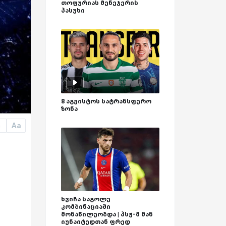
თოფურიას მენეჯერის
პასუხი
8 აგვისტოს სატრანსფერო
ზონა
Aa
a
ხვიჩა საგოლე
კომბინაციაში
მონაწილეობდა | პსჟ-მ მან
იუნაიტედთან ფრედ