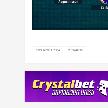
ჩემპიონთა ლიგა
ფეხბურთი