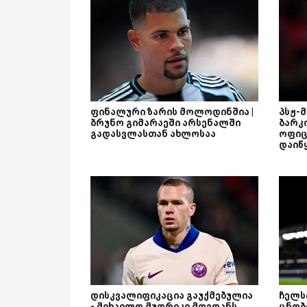
ფინალური ზარის მოლოდინშია |
პსჟ-
ბრუნო გიმარაეში არსენალში
ბარკ
გადასვლასთან ახლოსაა
ოფიც
დაიწ
დისკვალიფიკაცია გაუქმებულია
ჩელს
- მიხაილო მუდრიკი მოედანს
ცნობ